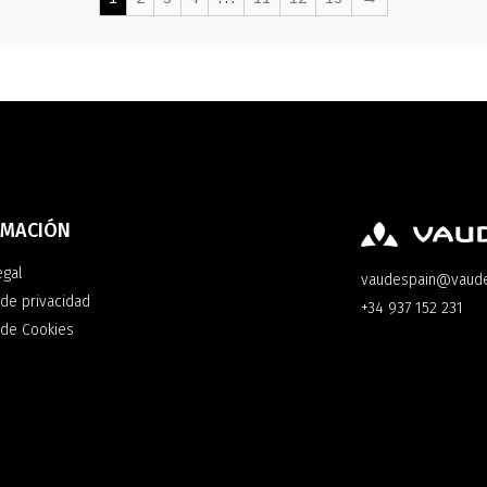
RMACIÓN
egal
vaudespain@vaud
 de privacidad
+34 937 152 231
a de Cookies