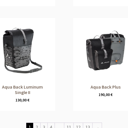
Aqua Back Luminum
Aqua Back Plus
Single II
190,00
€
130,00
€
1
2
3
4
…
11
12
13
→