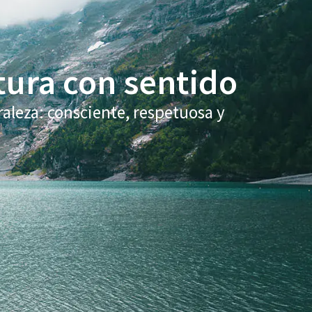
tura con sentido
raleza: consciente, respetuosa y