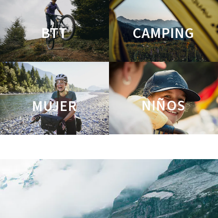
BTT
CAMPING
NIÑOS
MUJER