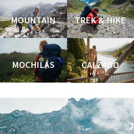
MOUNTAIN
TREK & HIKE
MOCHILAS
CALZADO