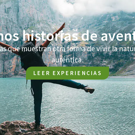
s historias de aven
s que muestran otra forma de vivir la natu
auténtica.
LEER EXPERIENCIAS