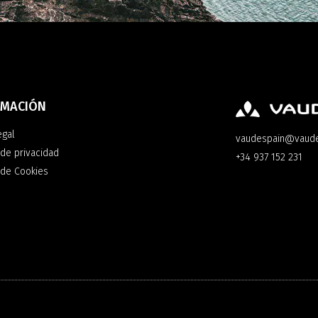
RMACIÓN
egal
vaudespain@vaud
 de privacidad
+34 937 152 231
a de Cookies