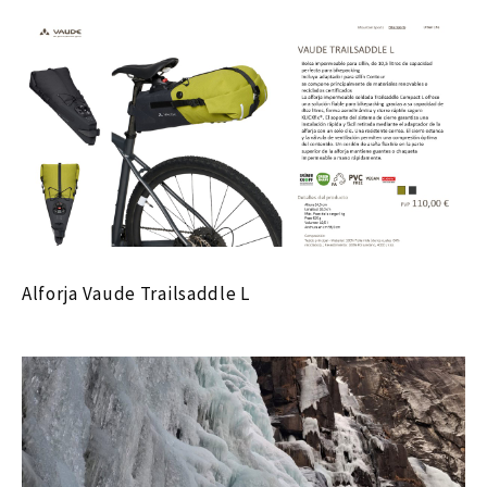
Alforja Vaude Trailsaddle L