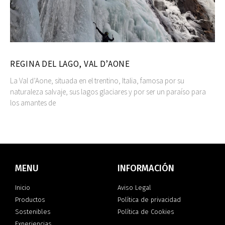
REGINA DEL LAGO, VAL D’AONE
La Val d’Aone, situada en el trentino, Italia, famosa por su
naturaleza salvaje, sus lagos glaciares y por ser un paraíso para
los amantes de
MENU
INFORMACIÓN
Inicio
Aviso Legal
Productos
Política de privacidad
Sostenibles
Política de Cookies
Experiencias