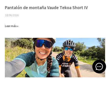
Pantalón de montaña Vaude Tekoa Short IV
18/06/2026
Leer más »
Open 
Bikepacking por Cerdeña
16/06/2026