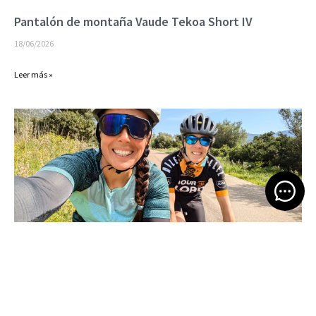
Pantalón de montaña Vaude Tekoa Short IV
18/06/2026
Leer más »
Open 
Bikepacking por Cerdeña
16/06/2026