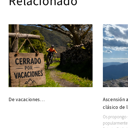
Relacionado
De vacaciones…
Ascensión a
clásico de 
Os propongo su
popularmente 