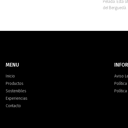
Pelada. Está s
del Berguedà.
MENU
INFO
Inicio
Aviso L
Productos
Política
Sostenibles
Polític
Experiencias
Contacto