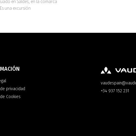
ituado en Saldes, en la comarca
 Es una excursión
RMACIÓN
egal
vaudespain@vaud
 de privacidad
+34 937 152 231
a de Cookies