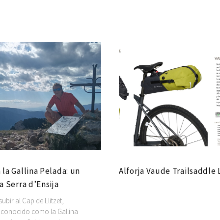
 la Gallina Pelada: un
Alforja Vaude Trailsaddle 
la Serra d’Ensija
bir al Cap de Llitzet,
conocido como la Gallina