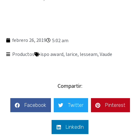
febrero 26, 2019
5:02 am
Productos
ispo award
,
larice
,
lesseam
,
Vaude
Compartir:
Facebook
Twitter
Pinterest
LinkedIn