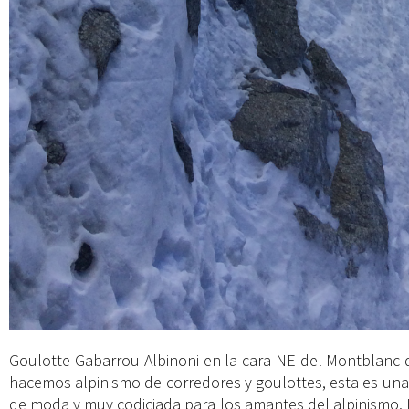
Goulotte Gabarrou-Albinoni en la cara NE del Montblanc de
hacemos alpinismo de corredores y goulottes, esta es una 
de moda y muy codiciada para los amantes del alpinismo. 