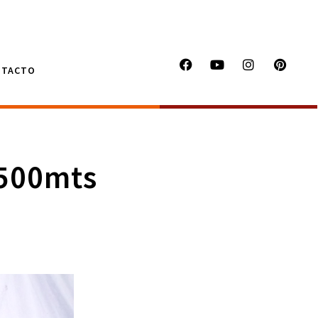
NTACTO
500mts