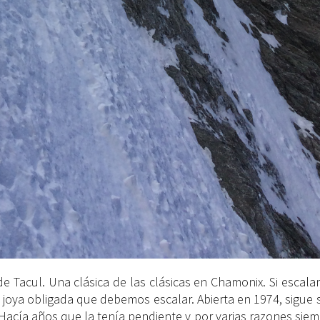
 Tacul. Una clásica de las clásicas en Chamonix. Si escala
joya obligada que debemos escalar. Abierta en 1974, sigue 
Hacía años que la tenía pendiente y por varias razones sie