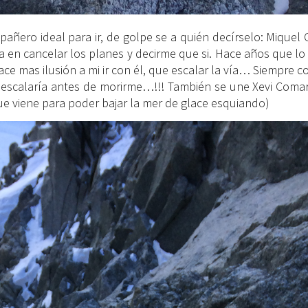
añero ideal para ir, de golpe se a quién decírselo: Miquel 
en cancelar los planes y decirme que si. Hace años que lo
e mas ilusión a mi ir con él, que escalar la vía… Siempre co
escalaría antes de morirme…!!! También se une Xevi Comar
ue viene para poder bajar la mer de glace esquiando)