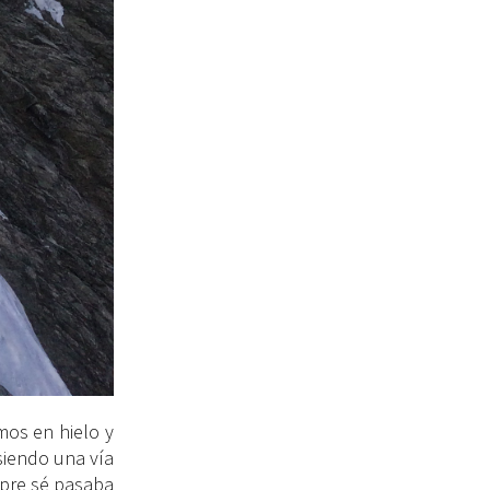
mos en hielo y
siendo una vía
mpre sé pasaba