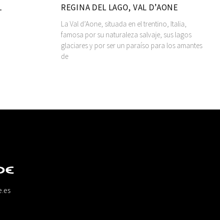
L
REGINA DEL LAGO, VAL D’AONE
La Val d’Aone, situada en el trentino, Italia,
famosa por su naturaleza salvaje, sus lagos
glaciares y por ser un paraíso para los amantes
de
e.es