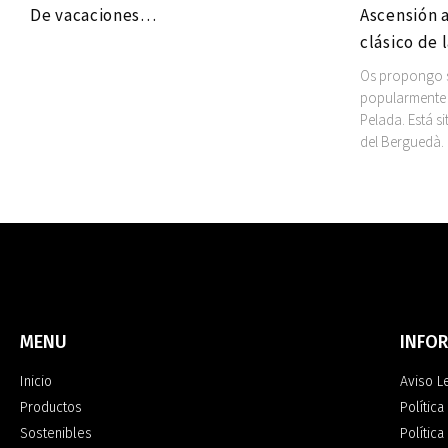
De vacaciones…
Ascensión a
clásico de 
Os propongo su
popularmente 
Pelada. Está s
del Berguedà.
MENU
INFO
Inicio
Aviso L
Productos
Política
Sostenibles
Polític