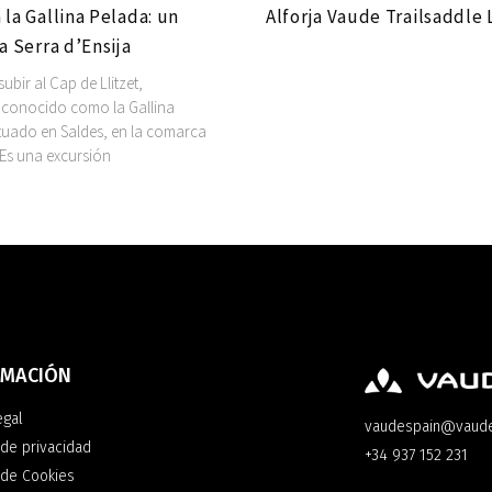
 la Gallina Pelada: un
Alforja Vaude Trailsaddle 
la Serra d’Ensija
bir al Cap de Llitzet,
conocido como la Gallina
ituado en Saldes, en la comarca
 Es una excursión
RMACIÓN
egal
vaudespain@vaud
 de privacidad
+34 937 152 231
a de Cookies