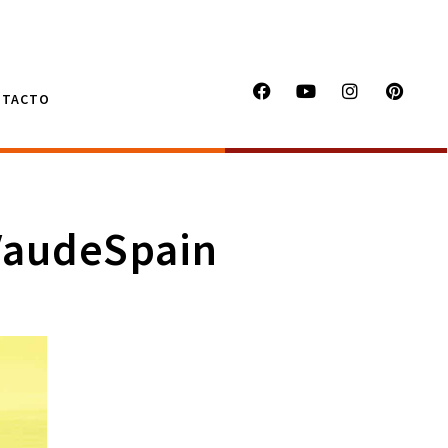
NTACTO
VaudeSpain