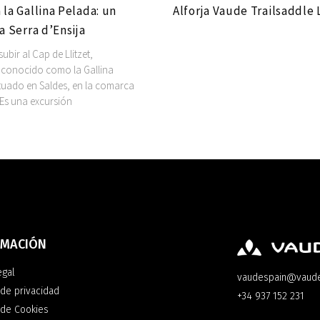
 la Gallina Pelada: un
Alforja Vaude Trailsaddle 
la Serra d’Ensija
bir al Cap de Llitzet,
conocido como la Gallina
ituado en Saldes, en la comarca
 Es una excursión
RMACIÓN
egal
vaudespain@vaud
 de privacidad
+34 937 152 231
a de Cookies