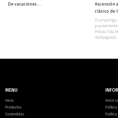
De vacaciones…
Ascensión a
clásico de 
Os propongo su
popularmente 
Pelada. Está s
del Berguedà.
MENU
INFO
Inicio
Aviso L
Productos
Política
Sostenibles
Polític