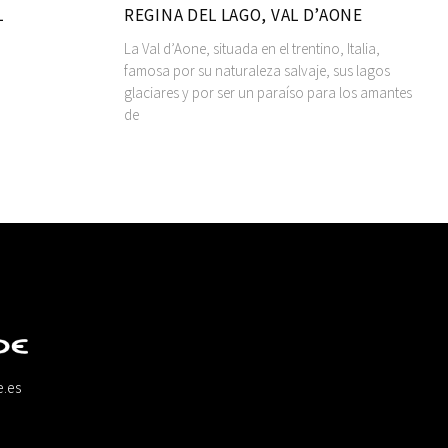
L
REGINA DEL LAGO, VAL D’AONE
La Val d’Aone, situada en el trentino, Italia,
famosa por su naturaleza salvaje, sus lagos
glaciares y por ser un paraíso para los amantes
de
e.es