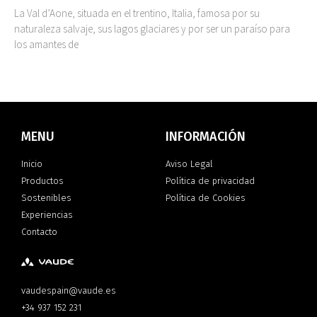
La Val d’Aone, situada en el trentino, Italia, famosa por su
naturaleza salvaje, sus lagos glaciares y por ser un paraíso para
los amantes de
MENU
INFORMACIÓN
Inicio
Aviso Legal
Productos
Política de privacidad
Sostenibles
Política de Cookies
Experiencias
Contacto
vaudespain@vaude.es
+34 937 152 231