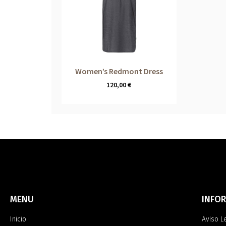
Women’s Redmont Dress
120,00
€
MENU
INFO
Inicio
Aviso L