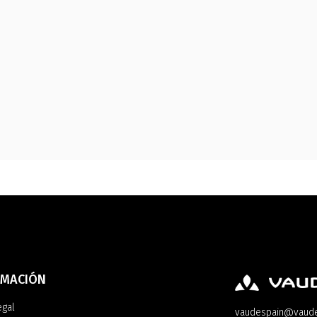
RMACIÓN
egal
vaudespain@vaud