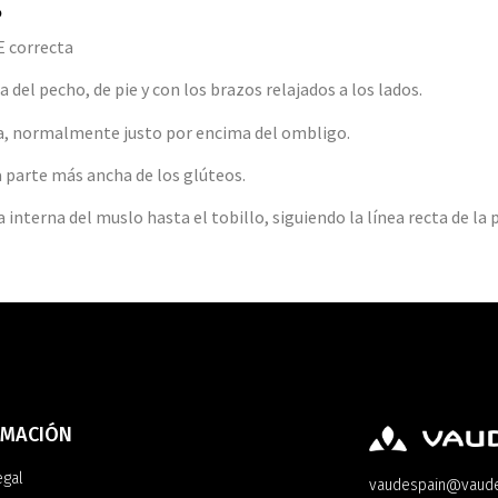
?
E correcta
 del pecho, de pie y con los brazos relajados a los lados.
ra, normalmente justo por encima del ombligo.
a parte más ancha de los glúteos.
 interna del muslo hasta el tobillo, siguiendo la línea recta de la 
RMACIÓN
egal
vaudespain@vaud