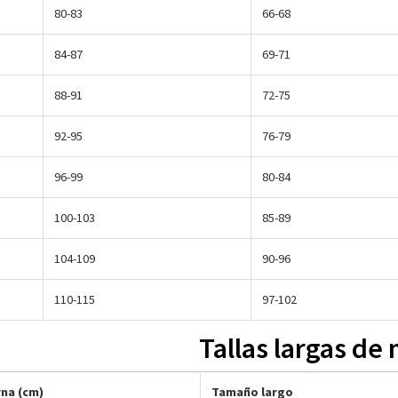
80-83
66-68
84-87
69-71
88-91
72-75
92-95
76-79
96-99
80-84
100-103
85-89
104-109
90-96
110-115
97-102
Tallas largas de
na (cm)
Tamaño largo