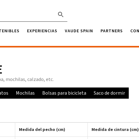
TENIBLES
EXPERIENCIAS
VAUDE SPAIN
PARTNERS
CO
E
a, mochilas, calzado, etc.
atos
Mochilas
Bolsas para bicicleta
Saco de dormir
Medida del pecho (cm)
Medida de cintura (cm)