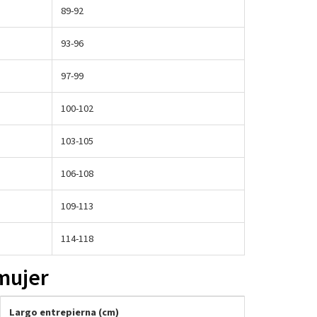
89-92
93-96
97-99
100-102
103-105
106-108
109-113
114-118
 mujer
Largo entrepierna (cm)