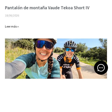
Pantalón de montaña Vaude Tekoa Short IV
18/06/2026
Leer más »
Open 
Bikepacking por Cerdeña
16/06/2026