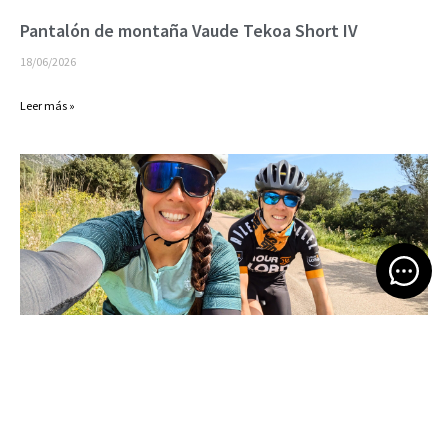
Pantalón de montaña Vaude Tekoa Short IV
18/06/2026
Leer más »
Open 
Bikepacking por Cerdeña
16/06/2026