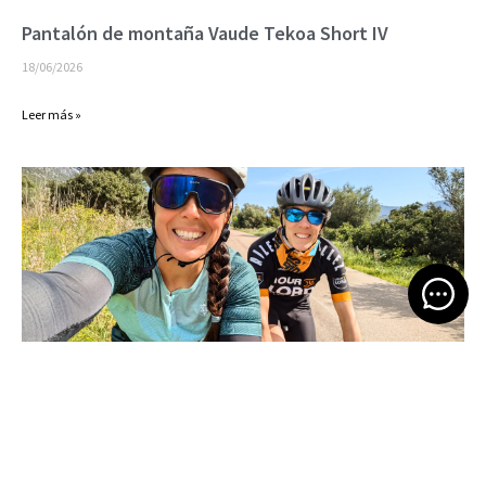
Pantalón de montaña Vaude Tekoa Short IV
18/06/2026
Leer más »
Open 
Bikepacking por Cerdeña
16/06/2026