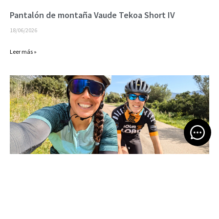
Pantalón de montaña Vaude Tekoa Short IV
18/06/2026
Leer más »
Open 
Bikepacking por Cerdeña
16/06/2026