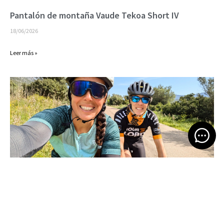
Pantalón de montaña Vaude Tekoa Short IV
18/06/2026
Leer más »
Open 
Bikepacking por Cerdeña
16/06/2026