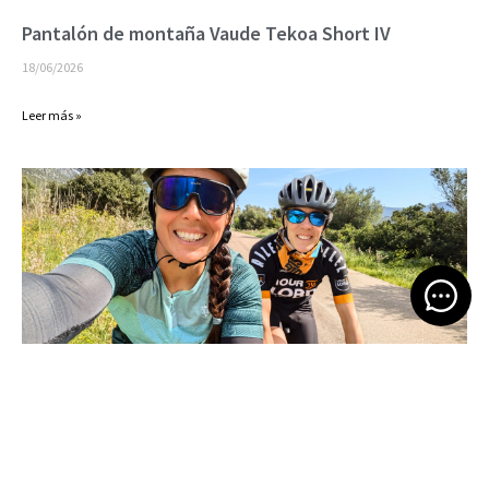
Pantalón de montaña Vaude Tekoa Short IV
18/06/2026
Leer más »
Open 
Bikepacking por Cerdeña
16/06/2026