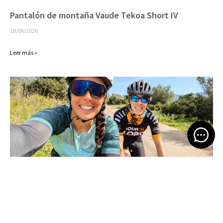
Pantalón de montaña Vaude Tekoa Short IV
18/06/2026
Leer más »
Open 
Bikepacking por Cerdeña
16/06/2026