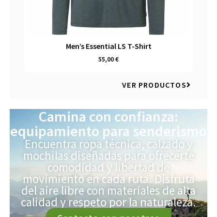
Men’s Essential LS T-Shirt
55,00
€
VER PRODUCTOS
Camina con confianza:
equipamiento para senderismo
Encuentra ropa técnica, calzado y
mochilas diseñadas para ofrecerte
comodidad y libertad de
movimiento en cada ruta. Disfruta
del aire libre con materiales de alta
calidad y respeto por la naturaleza.