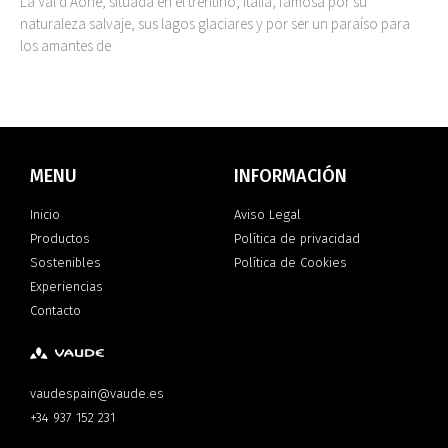
La Val d’Aone, situada en el trentino, Italia, famosa por su
naturaleza salvaje, sus lagos glaciares y por ser un paraíso para
los amantes de
MENU
INFORMACIÓN
Inicio
Aviso Legal
Productos
Política de privacidad
Sostenibles
Política de Cookies
Experiencias
Contacto
vaudespain@vaude.es
+34 937 152 231