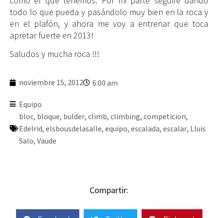
como el que tenemos. Por mi parte seguiré dando
todo lo que pueda y pasándolo muy bien en la roca y
en el plafón, y ahora me voy a entrenar que toca
apretar fuerte en 2013!
Saludos y mucha roca !!!
noviembre 15, 2012
6:00 am
Equipo
bloc
,
bloque
,
bulder
,
climb
,
climbing
,
competicion
,
Edelrid
,
elsbousdelasalle
,
equipo
,
escalada
,
escalar
,
Lluis
Salo
,
Vaude
Compartir: