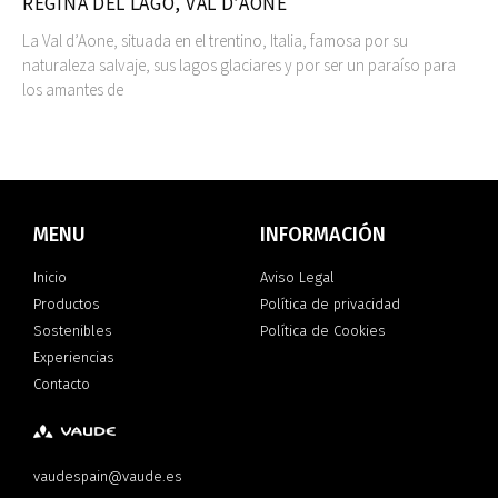
REGINA DEL LAGO, VAL D’AONE
La Val d’Aone, situada en el trentino, Italia, famosa por su
naturaleza salvaje, sus lagos glaciares y por ser un paraíso para
los amantes de
MENU
INFORMACIÓN
Inicio
Aviso Legal
Productos
Política de privacidad
Sostenibles
Política de Cookies
Experiencias
Contacto
vaudespain@vaude.es