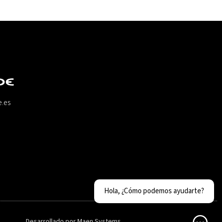
e.es
Hola, ¿Cómo podemos ayudarte?
Desarrollado por
Maen Systems