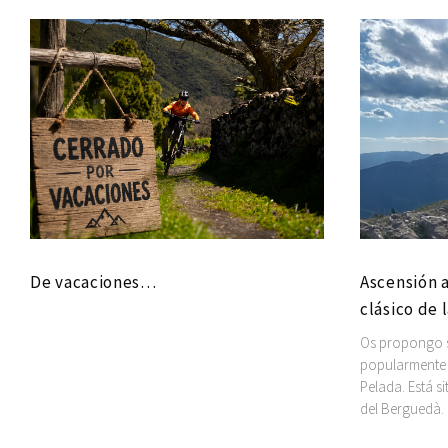
De vacaciones…
Ascensión a
clásico de 
Os propongo su
popularmente 
Pelada. Está s
del Berguedà.