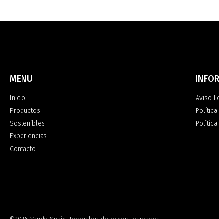
MENU
INFO
Inicio
Aviso L
Productos
Política
Sostenibles
Polític
Experiencias
Contacto
©2026 Vaude Spain. Todos los derechos resrvados