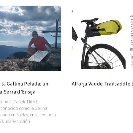
 la Gallina Pelada: un
Alforja Vaude Trailsaddle 
la Serra d’Ensija
bir al Cap de Llitzet,
conocido como la Gallina
ituado en Saldes, en la comarca
 Es una excursión