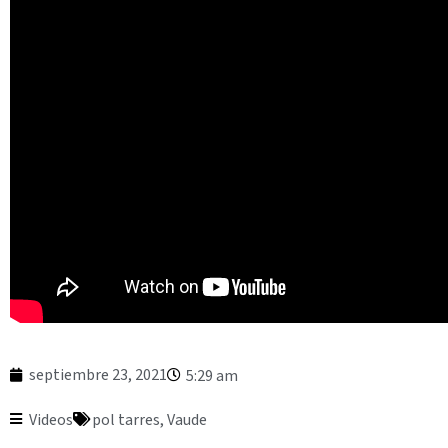
septiembre 23, 2021
5:29 am
Videos
pol tarres
,
Vaude