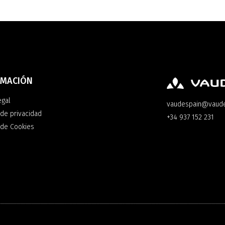
RMACIÓN
egal
vaudespain@vaud
 de privacidad
+34 937 152 231
a de Cookies