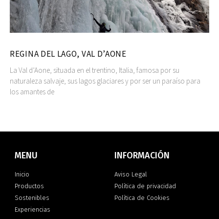
REGINA DEL LAGO, VAL D’AONE
La Val d’Aone, situada en el trentino, Italia, famosa por su
naturaleza salvaje, sus lagos glaciares y por ser un paraíso para
los amantes de
MENU
INFORMACIÓN
Inicio
Aviso Legal
Productos
Política de privacidad
Sostenibles
Política de Cookies
Experiencias