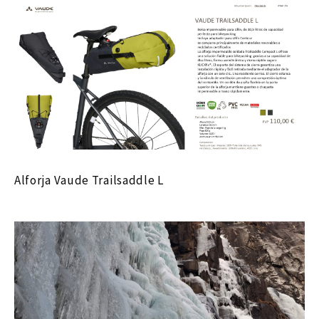
Alforja Vaude Trailsaddle L