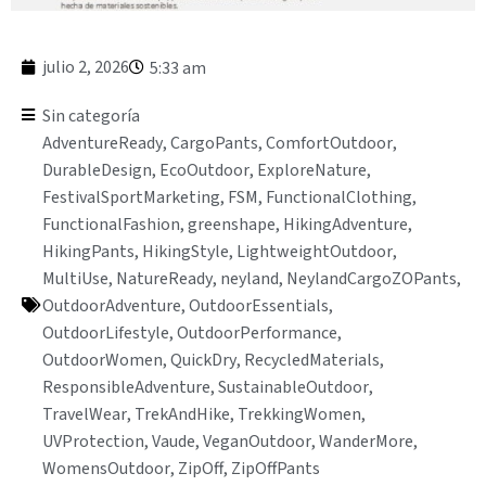
julio 2, 2026
5:33 am
Sin categoría
AdventureReady
,
CargoPants
,
ComfortOutdoor
,
DurableDesign
,
EcoOutdoor
,
ExploreNature
,
FestivalSportMarketing
,
FSM
,
FunctionalClothing
,
FunctionalFashion
,
greenshape
,
HikingAdventure
,
HikingPants
,
HikingStyle
,
LightweightOutdoor
,
MultiUse
,
NatureReady
,
neyland
,
NeylandCargoZOPants
,
OutdoorAdventure
,
OutdoorEssentials
,
OutdoorLifestyle
,
OutdoorPerformance
,
OutdoorWomen
,
QuickDry
,
RecycledMaterials
,
ResponsibleAdventure
,
SustainableOutdoor
,
TravelWear
,
TrekAndHike
,
TrekkingWomen
,
UVProtection
,
Vaude
,
VeganOutdoor
,
WanderMore
,
WomensOutdoor
,
ZipOff
,
ZipOffPants