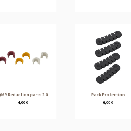
QMR Reduction parts 2.0
Rack Protection
4,00
€
6,00
€