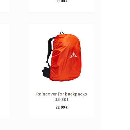
38,00
€
Raincover for backpacks
15-30 l
22,00
€