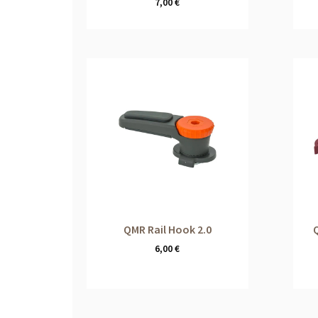
7,00
€
QMR Rail Hook 2.0
6,00
€