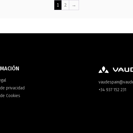
1
2
→
RMACIÓN
egal
vaudespain@vaud
 de privacidad
+34 937 152 231
a de Cookies