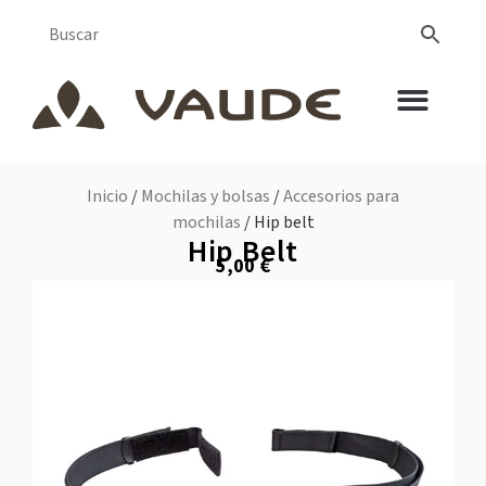
Inicio
/
Mochilas y bolsas
/
Accesorios para
mochilas
/ Hip belt
Hip Belt
5,00
€