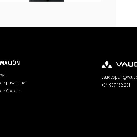
RMACIÓN
egal
vaudespain@vaud
 de privacidad
+34 937 152 231
a de Cookies