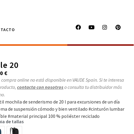
NTACTO
le 20
00
€
 compra online no está disponible en VAUDE Spain. Si te interesa
producto,
contacta con nosotros
o consulta tu distribuidor más
no.
til mochila de senderismo de 20 l para excursiones de un día
ema de suspensión cómodo y bien ventilado #cinturón lumbar
íble #material principal 100 % poliéster reciclado
ia de tallas