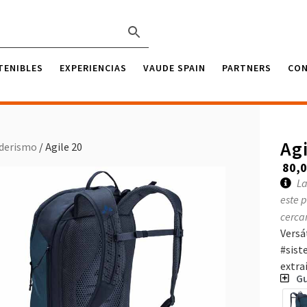
TENIBLES
EXPERIENCIAS
VAUDE SPAIN
PARTNERS
CO
Agi
nderismo
/ Agile 20
80,
La
este 
cerca
Versá
#sist
extra
Gu