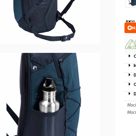
SKU
M
C
M
D
C
D
Moch
Moch