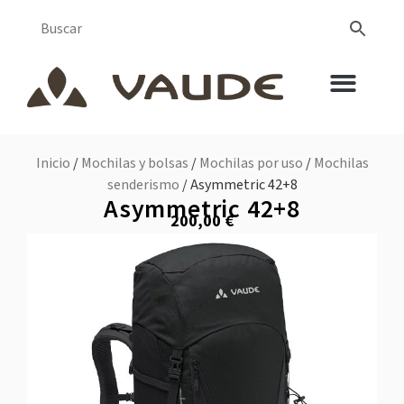
Inicio
/
Mochilas y bolsas
/
Mochilas por uso
/
Mochilas
senderismo
/ Asymmetric 42+8
Asymmetric 42+8
200,00
€