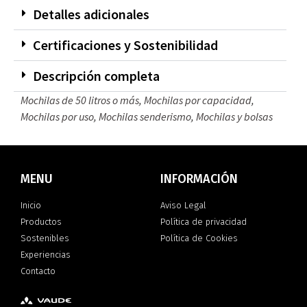
Detalles adicionales
Certificaciones y Sostenibilidad
Descripción completa
Mochilas de 50 litros o más
,
Mochilas por capacidad
,
Mochilas por uso
,
Mochilas senderismo
,
Mochilas y bolsas
MENU
INFORMACIÓN
Inicio
Aviso Legal
Productos
Política de privacidad
Sostenibles
Política de Cookies
Experiencias
Contacto