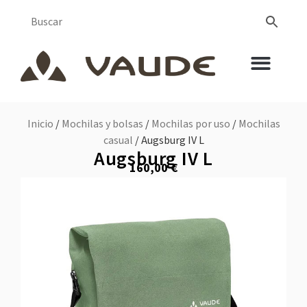
Inicio
/
Mochilas y bolsas
/
Mochilas por uso
/
Mochilas
casual
/ Augsburg IV L
Augsburg IV L
160,00
€