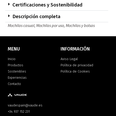
Certificaciones y Sostenibilidad
Descripción completa
Mochilas casual
,
Mochilas por uso
,
Mochilas y bolsas
MENU
INFORMACIÓN
Inicio
Aviso Legal
Productos
Política de privacidad
Sostenibles
Política de Cookies
Experiencias
Contacto
vaudespain@vaude.es
+34 937 152 231