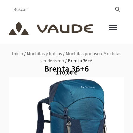
Inicio
/
Mochilas y bolsas
/
Mochilas por uso
/
Mochilas
senderismo
/ Brenta 36+6
Brenta 36+6
170,00
€