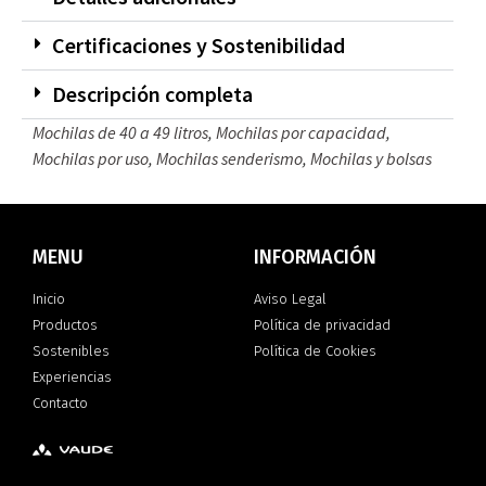
Certificaciones y Sostenibilidad
Descripción completa
Mochilas de 40 a 49 litros
,
Mochilas por capacidad
,
Mochilas por uso
,
Mochilas senderismo
,
Mochilas y bolsas
MENU
INFORMACIÓN
Inicio
Aviso Legal
Productos
Política de privacidad
Sostenibles
Política de Cookies
Experiencias
Contacto