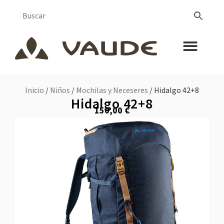
Inicio
/
Niños
/
Mochilas y Neceseres
/ Hidalgo 42+8
Hidalgo 42+8
150,00
€