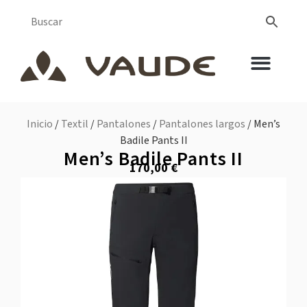
Inicio
/
Textil
/
Pantalones
/
Pantalones largos
/ Men’s
Badile Pants II
Men’s Badile Pants II
170,00
€