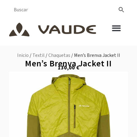
Inicio
/
Textil
/
Chaquetas
/ Men’s Brenva Jacket II
Men’s Brenva Jacket II
130,00
€