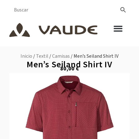
Inicio
/
Textil
/
Camisas
/ Men’s Seiland Shirt IV
Men’s Seiland Shirt IV
80,00
€