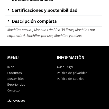
Certificaciones y Sostenibilidad
Descripción completa
Mochilas casual
,
Mochilas de 30 a 39 litros
,
Mochilas por
capacidad
,
Mochilas por uso
,
Mochilas y bolsas
MENU
INFORMACIÓN
Inicio
Aviso Legal
Productos
Política de privacidad
Sostenibles
Política de Cookies
Experiencias
Contacto