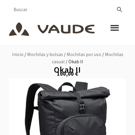
Inicio
/
Mochilas y bolsas
/
Mochilas por uso
/
Mochilas
casual
/ Okab II
Okab II
100,00
€