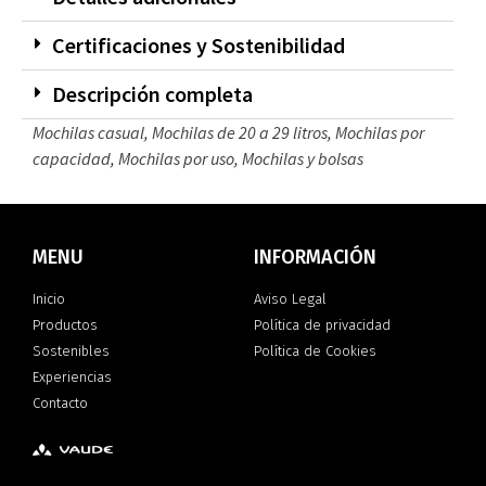
Certificaciones y Sostenibilidad
Descripción completa
Mochilas casual
,
Mochilas de 20 a 29 litros
,
Mochilas por
capacidad
,
Mochilas por uso
,
Mochilas y bolsas
MENU
INFORMACIÓN
Inicio
Aviso Legal
Productos
Política de privacidad
Sostenibles
Política de Cookies
Experiencias
Contacto