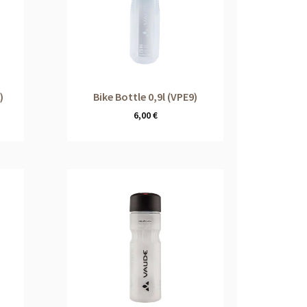
)
Bike Bottle 0,9l (VPE9)
6,00
€