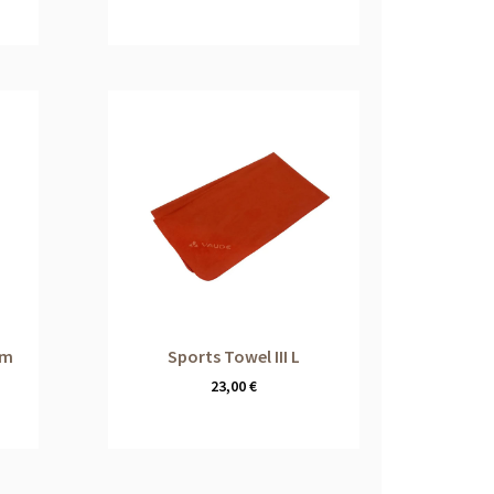
cm
Sports Towel III L
23,00
€