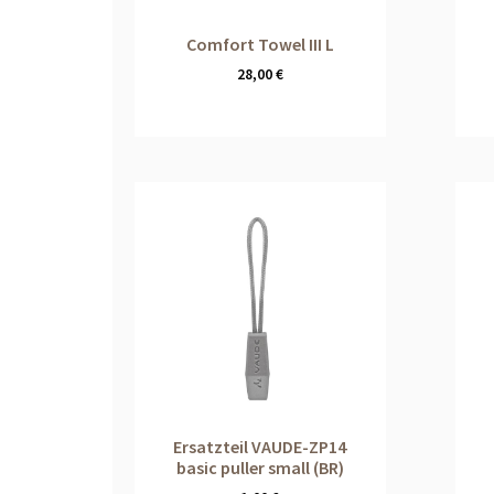
Comfort Towel III L
28,00
€
Ersatzteil VAUDE-ZP14
basic puller small (BR)