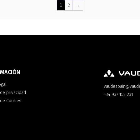
1
2
→
RMACIÓN
egal
vaudespain@vaud
 de privacidad
+34 937 152 231
a de Cookies