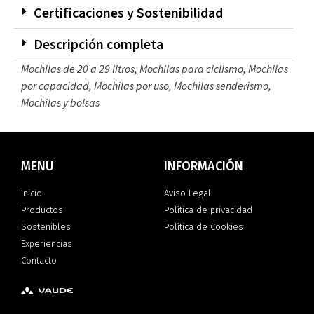
Certificaciones y Sostenibilidad
Descripción completa
Mochilas de 20 a 29 litros
,
Mochilas para ciclismo
,
Mochilas
por capacidad
,
Mochilas por uso
,
Mochilas senderismo
,
Mochilas y bolsas
MENU
INFORMACIÓN
Inicio
Aviso Legal
Productos
Política de privacidad
Sostenibles
Política de Cookies
Experiencias
Contacto