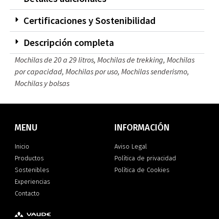
Certificaciones y Sostenibilidad
Descripción completa
Mochilas de 20 a 29 litros
,
Mochilas de trekking
,
Mochilas
por capacidad
,
Mochilas por uso
,
Mochilas senderismo
,
Mochilas y bolsas
MENU
INFORMACIÓN
Inicio
Aviso Legal
Productos
Política de privacidad
Sostenibles
Política de Cookies
Experiencias
Contacto