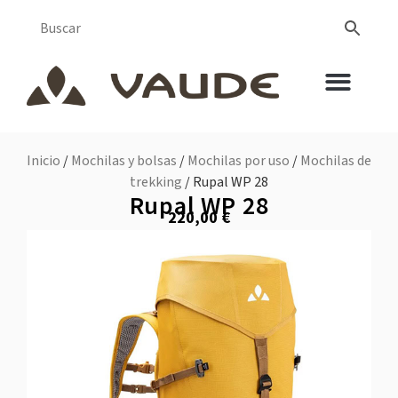
Inicio
/
Mochilas y bolsas
/
Mochilas por uso
/
Mochilas de
trekking
/ Rupal WP 28
Rupal WP 28
220,00
€