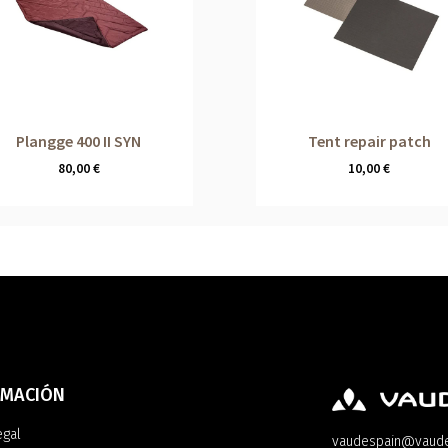
Plangge 400 II SYN
Tent repair patch
80,00
€
10,00
€
RMACIÓN
egal
vaudespain@vaud