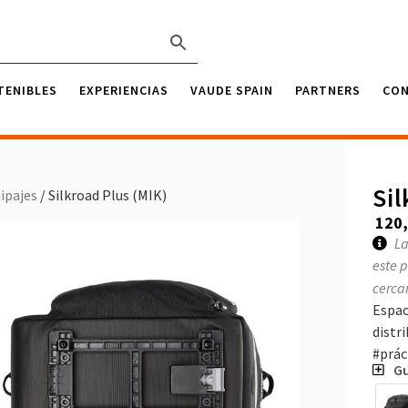
TENIBLES
EXPERIENCIAS
VAUDE SPAIN
PARTNERS
CO
Sil
ipajes
/ Silkroad Plus (MIK)
120
La
este 
cerca
Espac
distr
#prác
Gu