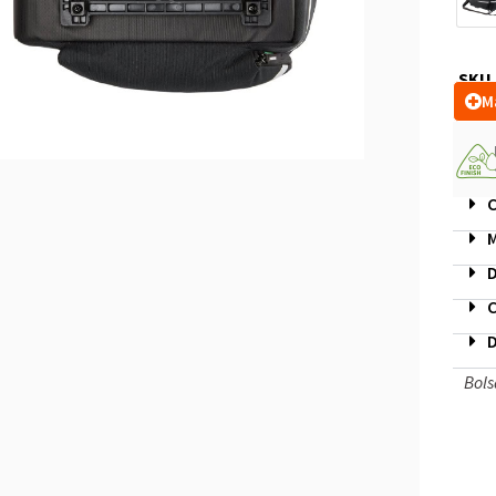
SKU
M
C
M
D
C
D
Bols