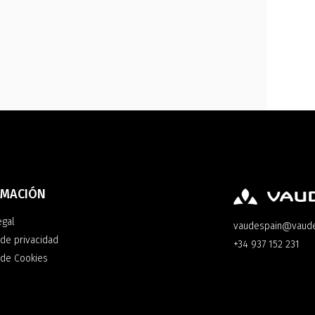
RMACIÓN
egal
vaudespain@vaud
 de privacidad
+34 937 152 231
a de Cookies