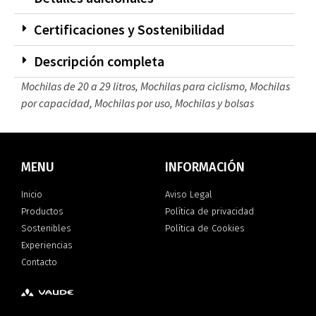
Certificaciones y Sostenibilidad
Descripción completa
Mochilas de 20 a 29 litros
,
Mochilas para ciclismo
,
Mochilas
por capacidad
,
Mochilas por uso
,
Mochilas y bolsas
MENU
INFORMACIÓN
Inicio
Aviso Legal
Productos
Política de privacidad
Sostenibles
Política de Cookies
Experiencias
Contacto