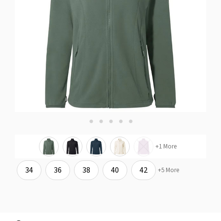
+1 More
34
36
38
40
42
+5 More