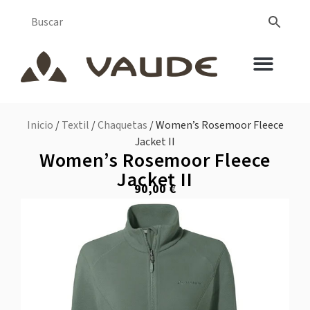
Inicio
/
Textil
/
Chaquetas
/ Women’s Rosemoor Fleece
Jacket II
Women’s Rosemoor Fleece
Jacket II
90,00
€