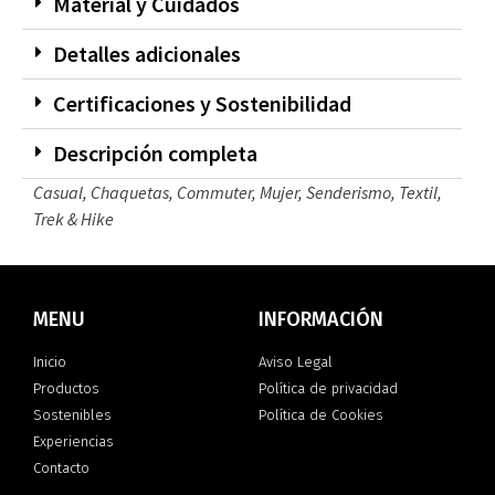
Material y Cuidados
Detalles adicionales
Certificaciones y Sostenibilidad
Descripción completa
Casual
,
Chaquetas
,
Commuter
,
Mujer
,
Senderismo
,
Textil
,
Trek & Hike
MENU
INFORMACIÓN
Inicio
Aviso Legal
Productos
Política de privacidad
Sostenibles
Política de Cookies
Experiencias
Contacto