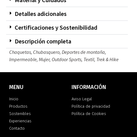
Detalles adicionales
Certificaciones y Sostenibilidad
Descripción completa
Chaquetas
,
Chubasquero
,
Deportes de montaña
,
Impermeable
,
Mujer
,
Outdoor Sports
,
Textil
,
Trek & Hike
MENU
INFORMACIÓN
Inicio
Aviso Legal
Productos
Política de privacidad
Sostenibles
Política de Cookies
Experiencias
Contacto