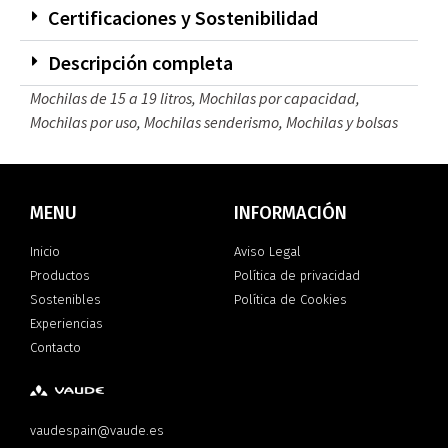
Certificaciones y Sostenibilidad
Descripción completa
Mochilas de 15 a 19 litros
,
Mochilas por capacidad
,
Mochilas por uso
,
Mochilas senderismo
,
Mochilas y bolsas
MENU
INFORMACIÓN
Inicio
Aviso Legal
Productos
Política de privacidad
Sostenibles
Política de Cookies
Experiencias
Contacto
vaudespain@vaude.es