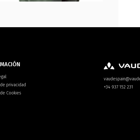
RMACIÓN
egal
vaudespain@vaud
 de privacidad
+34 937 152 231
a de Cookies