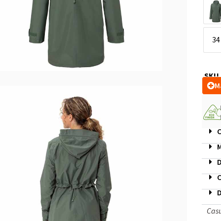
34
SKU
M
C
M
D
C
D
Cas