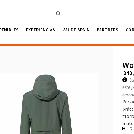
TENIBLES
EXPERIENCIAS
VAUDE SPAIN
PARTNERS
CO
Wo
240
La
este 
cerca
Parka
práct
#forr
mater
Gu