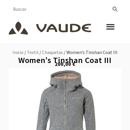
Inicio
/
Textil
/
Chaquetas
/ Women’s Tinshan Coat III
Women’s Tinshan Coat III
200,00
€