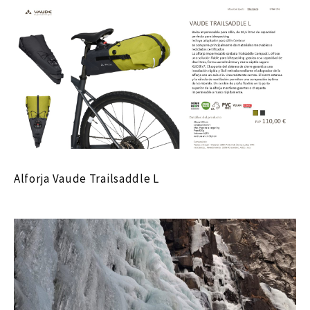
Alforja Vaude Trailsaddle L