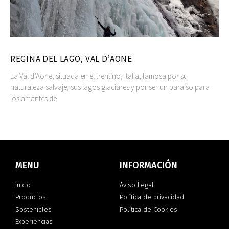
REGINA DEL LAGO, VAL D’AONE
La Val d’Aone, situada en el trentino, Italia, famosa por su
naturaleza salvaje, sus lagos glaciares y por ser un paraíso para
los amantes de
MENU
INFORMACIÓN
Inicio
Aviso Legal
Productos
Política de privacidad
Sostenibles
Política de Cookies
Experiencias