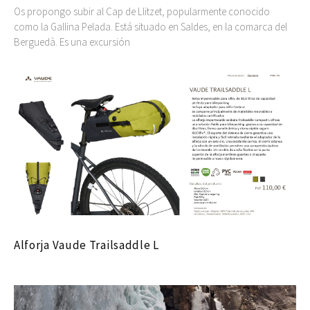
Os propongo subir al Cap de Llitzet, popularmente conocido
como la Gallina Pelada. Está situado en Saldes, en la comarca del
Berguedà. Es una excursión
Alforja Vaude Trailsaddle L